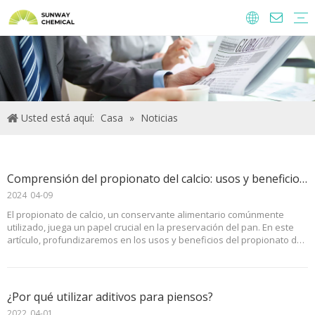
Agroquímicos
Ingredientes y aditivos alimentarios.
Aditivos alimentarios
Productos químicos de tratamiento de agua
Usted está aquí:
Casa
»
Noticias
Comprensión del propionato del calcio: usos y beneficios en la preservación del pan
2024
04-09
El propionato de calcio, un conservante alimentario comúnmente
utilizado, juega un papel crucial en la preservación del pan. En este
artículo, profundizaremos en los usos y beneficios del propionato de
calcio en la preservación del pan. Al comprender cómo funciona este
ingrediente, los fabricantes de pan y los consumidores pueden
aplicar por igual
¿Por qué utilizar aditivos para piensos?
2022
04-01