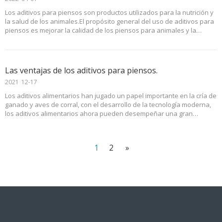
Los aditivos para piensos son productos utilizados para la nutrición y
la salud de los animales.El propósito general del uso de aditivos para
piensos es mejorar la calidad de los piensos para animales y la
calidad de los alimentos de los animales.En las fábricas agrícolas de
hoy, la fabricación de alimentos para el ganado es una tarea compleja
llena de intersecciones de
Las ventajas de los aditivos para piensos.
2021
12-17
Los aditivos alimentarios han jugado un papel importante en la cría de
ganado y aves de corral, con el desarrollo de la tecnología moderna,
los aditivos alimentarios ahora pueden desempeñar una gran
variedad de funciones, las ventajas de agregar aditivos alimentarios
en el alimento en comparación con solo usar naturales y los alimentos
crudos son abundantes
1
2
»