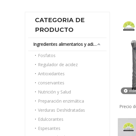
CATEGORIA DE
PRODUCTO
Ingredientes alimentarios y aditivos
Fosfatos
Regulador de acidez
Antioxidantes
conservantes
víd
Nutrición y Salud
Preparación enzimática
Precio d
Verduras Deshidratadas
de fáb
Edulcorantes
Dióx
Espesantes