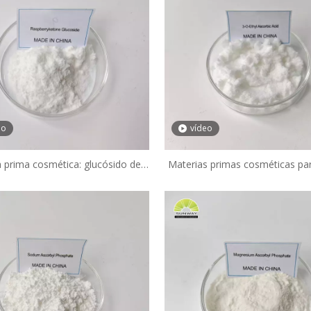
eo
vídeo
 prima cosmética: glucósido de
Materias primas cosméticas par
a de frambuesa al 99,5 %, CAS
la piel, polvo de ácido 3-O-etil 
94-9, para suero blanqueador.
Vce al 99,98 % para produ
blanqueadores.