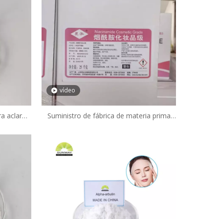
vídeo
a aclarar
Suministro de fábrica de materia prima
ascórbico
cosmética: niacinamida, vitamina B3 en
ctos
polvo para suero iluminador.