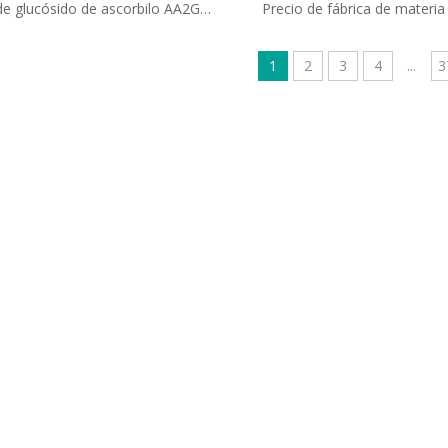
de glucósido de ascorbilo AA2G
Precio de fábrica de materia
a blanquear la piel, de grado
cosmética, ingrediente cosmé
osmético, para productos
96,5 % de ceramida EOP para 
1
2
3
4
...
3
blanqueadores.
crema de esencia.