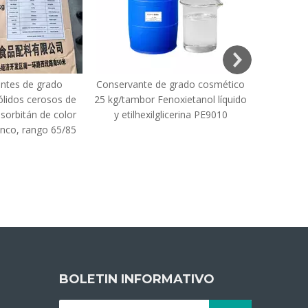
ntes de grado
Conservante de grado cosmético
Sal d
ólidos cerosos de
25 kg/tambor Fenoxietanol líquido
etilendiam
sorbitán de color
y etilhexilglicerina PE9010
EDTA 
anco, rango 65/85
BOLETIN INFORMATIVO