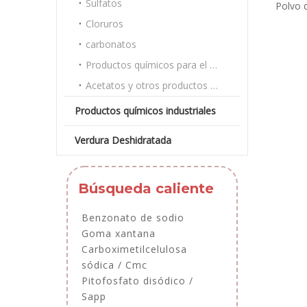
Sulfatos
Polvo 
par
Cloruros
c
carbonatos
Productos químicos para el tratamiento del agua
Acetatos y otros productos químicos a granel
Productos químicos industriales
Verdura Deshidratada
Búsqueda caliente
Benzonato de sodio
Goma xantana
Carboximetilcelulosa
sódica / Cmc
Pitofosfato disódico /
Sapp