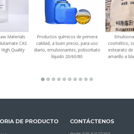
Raw Materials
Productos químicos de primera
Emulsiona
Glutamate CAS
calidad, a buen precio, para uso
cosmético, s
 High Quality
diario, emulsionantes, polisorbato
estearato de 
líquido 20/60/80
amarillo a bl
ORIA DE PRODUCTO
CONTÁCTENOS
+86 025-52172297