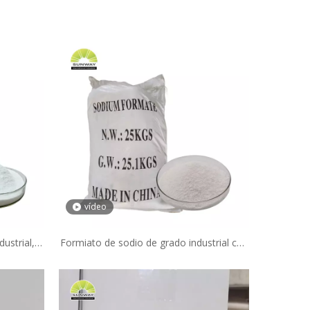
vídeo
ustrial,
Formiato de sodio de grado industrial con
polvo
98% de pureza.
lcio al