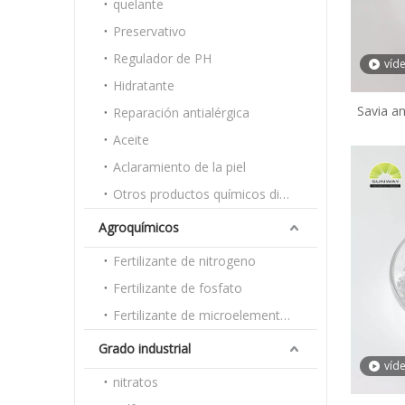
quelante
Preservativo
Regulador de PH
víd
Hidratante
Savia a
Reparación antialérgica
cosméti
Aceite
CAS 661
Aclaramiento de la piel
Otros productos químicos diarios
Agroquímicos
Fertilizante de nitrogeno
Fertilizante de fosfato
Fertilizante de microelementos
Grado industrial
víd
nitratos