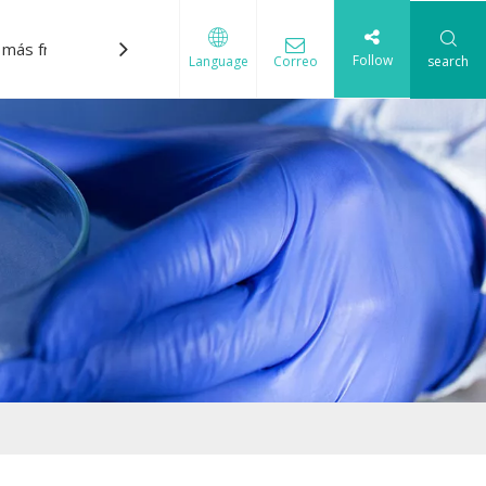
 más frecuentes
Descargar
Contáctenos
Follow
Correo
search
Language