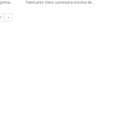
 prima
Fabricante chino suministra ectoína de
tico con
grado cosmético CAS 96702-03-3 para el
loción y
cuidado de la piel.
7
»