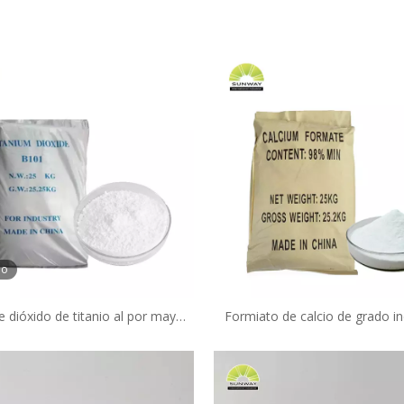
eo
e dióxido de titanio al por mayor
Formiato de calcio de grado ind
rica profesional de alta calidad.
formiato de calcio blanco, 
ido de titanio R248 TiO2 97%
cristalino, nanoformiato de ca
cloración.
mejor precio.