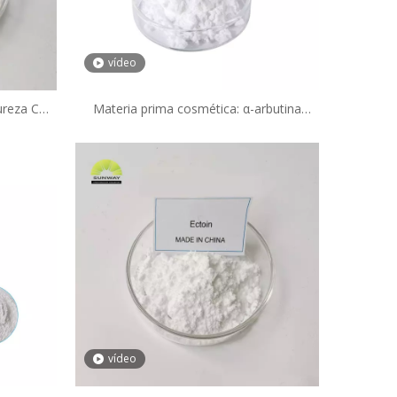
vídeo
ureza CAS
Materia prima cosmética: α-arbutina
ascorbilo
(polvo de alfa-arbutina, CAS: 84380-01-8)
crema
Precio de la alfa-arbutina
vídeo