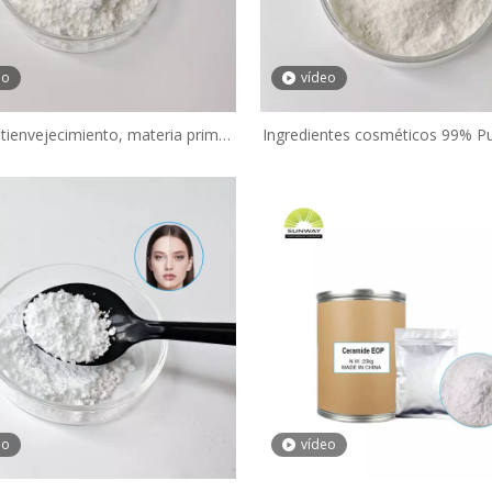
eo
vídeo
ntienvejecimiento, materia prima
Ingredientes cosméticos 99% P
ca, fosfato de ascorbilo sódico,
114040-31-2 Mapa Fosfato de 
70-10-3, con 99 % de pureza, a
de magnesio para loción 
precio de mayoreo.
blanqueadora de piel
eo
vídeo