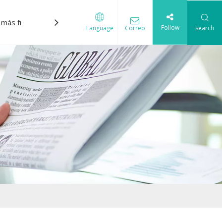
 más frecuentes
Descargar
Contáctenos
Follow
Correo
search
Language