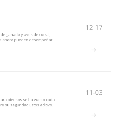
12-17
a de ganado y aves de corral,
arios ahora pueden desempeñar
limentarios en el alimento en
abundantes
11-03
 para piensos se ha vuelto cada
e su seguridad.Estos aditivos
ueden contener subproductos