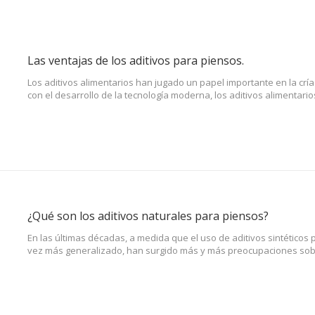
Las ventajas de los aditivos para piensos.
Los aditivos alimentarios han jugado un papel importante en la crí
con el desarrollo de la tecnología moderna, los aditivos aliment
una gran variedad de funciones, las ventajas de agregar aditivos a
comparación con solo usar naturales y los alimentos crudos son 
¿Qué son los aditivos naturales para piensos?
En las últimas décadas, a medida que el uso de aditivos sintéticos
vez más generalizado, han surgido más y más preocupaciones sobr
para piensos se sintetizan artificialmente y, en algunos casos, p
que pueden afectar negativamente a la salud animal.