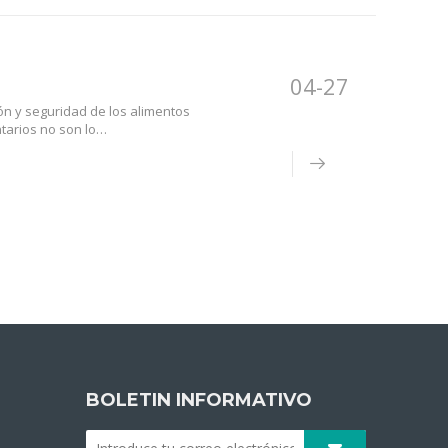
04-27
ión y seguridad de los alimentos
tarios no son lo
ón de carne y otros
sarios los aditivos
n los siguientes contenidos.
BOLETIN INFORMATIVO