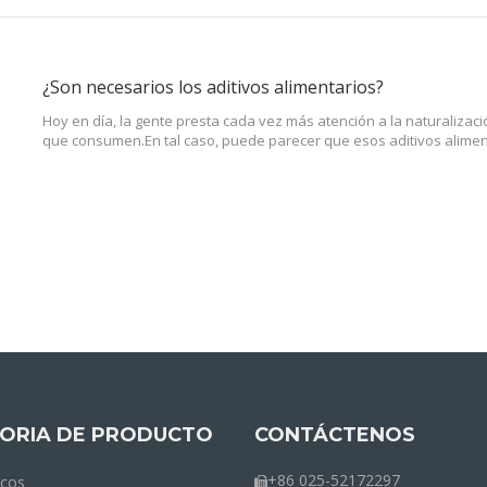
¿Son necesarios los aditivos alimentarios?
Hoy en día, la gente presta cada vez más atención a la naturalizac
que consumen.En tal caso, puede parecer que esos aditivos alimen
suficientemente naturales como para ser aceptados en la producci
subproductos de la ganadería.Sin embargo, ¿no son realmente nece
alimentarios para la cría de ganado?Permítanme presentarles eso e
ORIA DE PRODUCTO
CONTÁCTENOS
+86 025-52172297
icos
