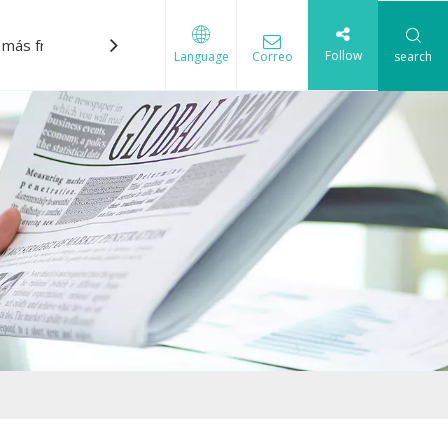
 más frecuentes
Descargar
Contáctenos
Follow
Correo
search
Language