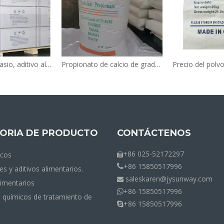
Sorbato de potasio, aditivo alimentario, conservante alimentario de grado alimenticio, Fcciv E202, proveedor
Propionato de calcio de grado alimenticio a granel, polvo blanco de grado alimenticio E282, granulado blanco para panadería, bolsa de 25kg CAS 4075-81-4
ORIA DE PRODUCTO
CONTÁCTENOS
+86 025-52172297
icos

+86 15850517996

es y aditivos alimentarios.
saleskaren@jysunway.com

limentarios
+86 15850517996

 químicos de tratamiento de
+86 15850517996
