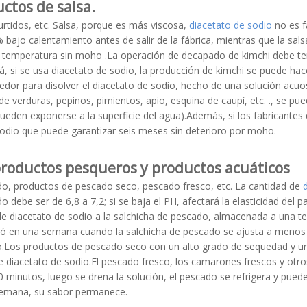
uctos de salsa.
urtidos, etc. Salsa, porque es más viscosa,
diacetato de sodio
no es f
 bajo calentamiento antes de salir de la fábrica, mientras que la sal
temperatura sin moho .La operación de decapado de kimchi debe te
irá, si se usa diacetato de sodio, la producción de kimchi se puede hac
lvedor para disolver el diacetato de sodio, hecho de una solución acuo
e verduras, pepinos, pimientos, apio, esquina de caupí, etc. ., se
pueden exponerse a la superficie del agua).Además, si los fabricantes
sodio que puede garantizar seis meses sin deterioro por moho.
 productos pesqueros y productos acuáticos
do, productos de pescado seco, pescado fresco, etc. La cantidad de
debe ser de 6,8 a 7,2; si se baja el PH, afectará la elasticidad del p
de diacetato de sodio a la salchicha de pescado, almacenada a una 
ioró en una semana cuando la salchicha de pescado se ajusta a menos
o.Los productos de pescado seco con un alto grado de sequedad y un 
diacetato de sodio.El pescado fresco, los camarones frescos y otro
 minutos, luego se drena la solución, el pescado se refrigera y pued
emana, su sabor permanece.