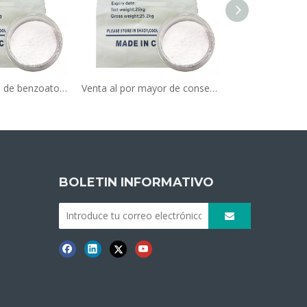
Precio del polvo de benzoato de sodio e 211 e211 en alimentos en conservante de leche CAS NO.532-32-1
Venta al por mayor de conservantes alimentarios de alta calidad, benzoato de sodio en polvo (CAS 532-32-1)
BOLETIN INFORMATIVO