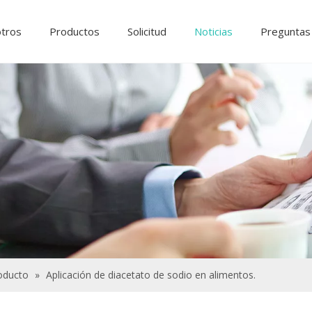
otros
Productos
Solicitud
Noticias
Preguntas
Ingredientes y aditivos alimentarios.
Productos químicos de tratamiento de agua
roducto
»
Aplicación de diacetato de sodio en alimentos.