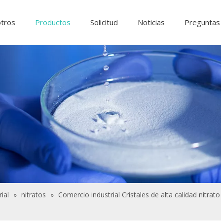
otros
Productos
Solicitud
Noticias
Preguntas
Ingredientes y aditivos alimentarios.
Productos químicos de tratamiento de agua
ial
»
nitratos
»
Comercio industrial Cristales de alta calidad nitra