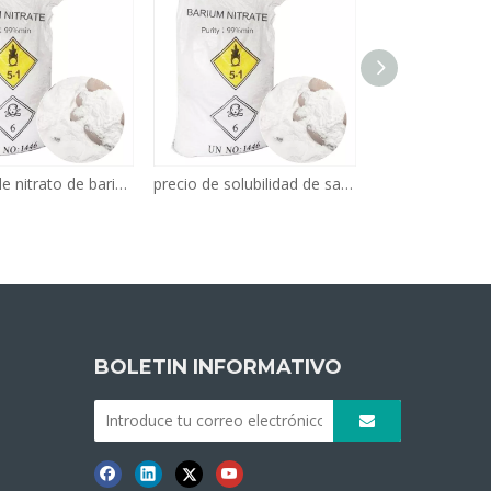
Símbolo de nitrato de bario de nitrato de bario de alta calidad y grado tecnológico soluble en agua
precio de solubilidad de sal de nitrato de bario anhidro fuerte al 99%
BOLETIN INFORMATIVO