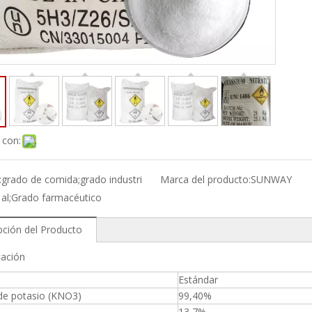
 con:
:
grado de comida;grado industri
Marca del producto:
SUNWAY
al;Grado farmacéutico
pción del Producto
cación
Estándar
 de potasio (KNO3)
99,40%
13,7%