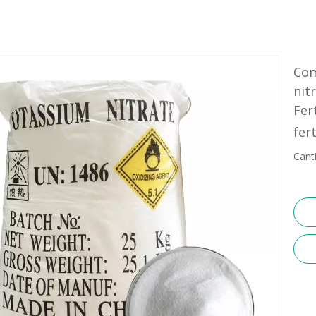
Com
nit
Fer
fer
Cant