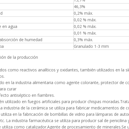
46,3%
d
0,2% máx.
0,02 % máx.
e en agua
0,02 % máx.
0,01 % máx.
 absorción de humedad
0,3% máx.
ia
Granulado 1-3 mm
ión de la producción
zados como reactivos analíticos y oxidantes, también utilizados en la s
os.
zado en la industria alimentaria como agente colorante, protector de 
ara curar
fecto antiséptico en fiambres.
én utilizado en fuegos artificiales para producir chispas moradas.T
a industria de la cerámica se utiliza para fabricar medicamentos de c
e utiliza en la fabricación de bombillas de vidrio para lámparas de aut
etc. La industria farmacéutica se utiliza para producir sal de penicilina
 utiliza como catalizador.Agente de procesamiento de minerales.Se ut