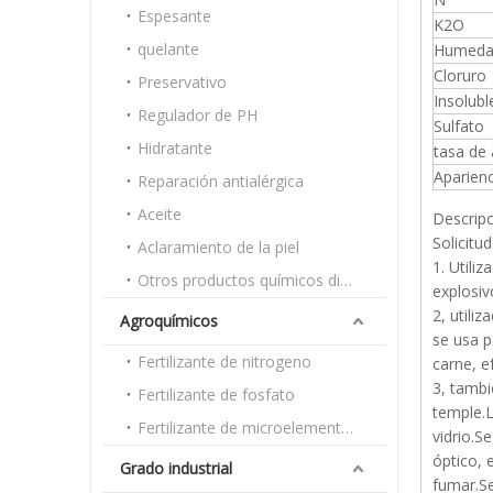
Espesante
K2O
quelante
Humeda
Cloruro
Preservativo
Insolubl
Regulador de PH
Sulfato
Hidratante
tasa de
Aparienc
Reparación antialérgica
Aceite
Descripc
Solicitud
Aclaramiento de la piel
1. Utili
Otros productos químicos diarios
explosiv
2, utili
Agroquímicos
se usa p
Fertilizante de nitrogeno
carne, e
3, tambi
Fertilizante de fosfato
temple.L
Fertilizante de microelementos
vidrio.S
óptico, 
Grado industrial
fumar.Se