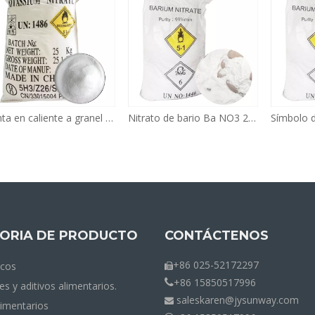
Venta en caliente a granel grado industrial de grado agrícola usos de nitrato de potasio en usos agrícolas en medicina
Nitrato de bario Ba NO3 2 Polvo de alta pureza Cas No 10022-31-8 fabricante mejor precio nitrato de bario para la venta en agua
ORIA DE PRODUCTO
CONTÁCTENOS
+86 025-52172297
icos

+86 15850517996

es y aditivos alimentarios.
saleskaren@jysunway.com

limentarios