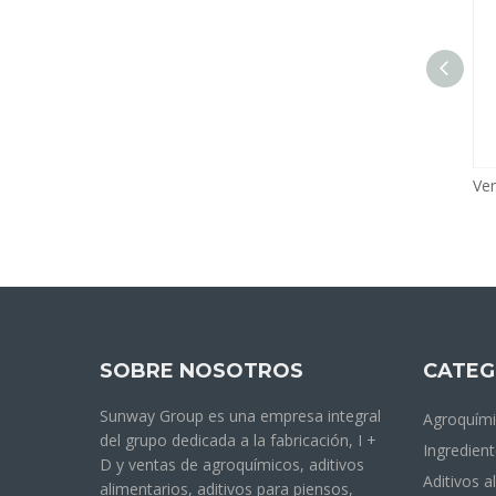
Granulos de alimentos Remopador de tocones Nitrato de potasio Fertilizante Agricultura Paltentero para agente de retención de color para reactivos analíticos y oxidante para plantas
SOBRE NOSOTROS
CATEG
Sunway Group es una empresa integral
Agroquím
del grupo dedicada a la fabricación, I +
Ingredient
D y ventas de agroquímicos, aditivos
Aditivos a
alimentarios, aditivos para piensos,