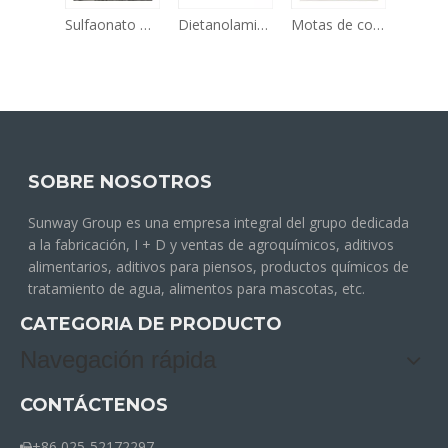
Proveedores Surfactante Cocamida Dea Dietanolamida de coco Cdea CAS 68603-42-9
Sulfaonato de alfa olefina AOS
Dietanolamida de coco CDEA
Motas de color azul, rojo y verde
SOBRE NOSOTROS
Sunway Group es una empresa integral del grupo dedicada
a la fabricación, I + D y ventas de agroquímicos, aditivos
alimentarios, aditivos para piensos, productos químicos de
tratamiento de agua, alimentos para mascotas, etc.
CATEGORIA DE PRODUCTO
Navegación rápida
CONTÁCTENOS
+86 025-52172297