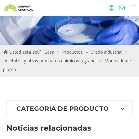
Agroquímicos
Ingredientes y aditivos alimentarios.
Aditivos alimentarios
Productos químicos de tratamiento de agua
Usted está aquí:
Casa
»
Productos
»
Grado industrial
»
Acetatos y otros productos químicos a granel
»
Monóxido de
plomo
CATEGORIA DE PRODUCTO
Noticias relacionadas