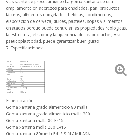
y asistente de procesamiento.La goma xantana se usa
ampliamente en aderezos para ensaladas, pan, productos
lácteos, alimentos congelados, bebidas, condimentos,
elaboración de cerveza, dulces, pasteles, sopas y alimentos
enlatados porque puede controlar las propiedades reológicas,
la estructura, el sabor y la apariencia de los productos, y su
pseudoplasticidad. puede garantizar buen gusto
7. Especificaciones:
Artículo
Especificación
Apariencia
Polvo blanquecino o amarillento
Tamaño de
99 % hasta malla 80 o 92 % hasta
partícula
malla 200
Viscosidad
≥600
Propiedad de
≥6,5
corte
Humedad
≤15%
Ceniza
≤16
Nitrógeno total
≤1.5%
Ácido pirúvico
≥1,5%
Dirigir
≤2ppm
Recuento total de
≤5000ufc/g
platos
Levadura
≤500ufc/g
E. coli
≤30ufc/g
Salmonela
Negativo
Especificación
Goma xantana grado alimenticio 80 malla
Goma xantana grado alimenticio malla 200
Goma xantana malla 80 E415
Goma xantana malla 200 E415
Goma xantana 80mesh E415 SIN AMILASA