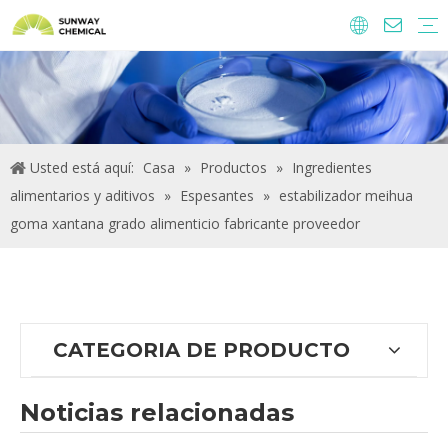
Agroquímicos
Ingredientes y aditivos alimentarios.
Aditivos alimentarios
Productos químicos de tratamiento de agua
Usted está aquí:
Casa
»
Productos
»
Ingredientes
alimentarios y aditivos
»
Espesantes
»
estabilizador meihua
goma xantana grado alimenticio fabricante proveedor
CATEGORIA DE PRODUCTO
Noticias relacionadas