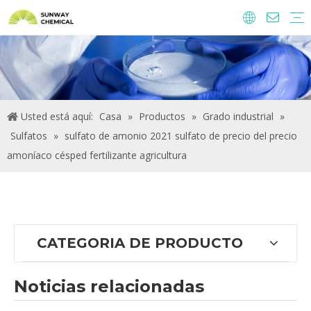
Agroquímicos
Ingredientes y aditivos alimentarios.
Aditivos alimentarios
Productos químicos de tratamiento de agua
Usted está aquí:
Casa
»
Productos
»
Grado industrial
»
Sulfatos
»
sulfato de amonio 2021 sulfato de precio del precio
amoníaco césped fertilizante agricultura
CATEGORIA DE PRODUCTO
Noticias relacionadas