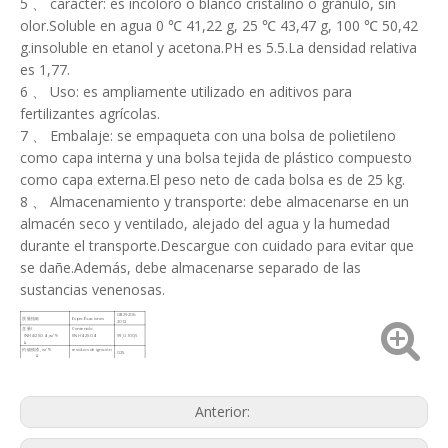
5 、 carácter: es incoloro o blanco cristalino o gránulo, sin
olor.Soluble en agua 0 ℃ 41,22 g, 25 ℃ 43,47 g, 100 ℃ 50,42
g.insoluble en etanol y acetona.PH es 5.5.La densidad relativa
es 1,77.
6 、 Uso: es ampliamente utilizado en aditivos para
fertilizantes agrícolas.
7 、 Embalaje: se empaqueta con una bolsa de polietileno
como capa interna y una bolsa tejida de plástico compuesto
como capa externa.El peso neto de cada bolsa es de 25 kg.
8 、 Almacenamiento y transporte: debe almacenarse en un
almacén seco y ventilado, alejado del agua y la humedad
durante el transporte.Descargue con cuidado para evitar que
se dañe.Además, debe almacenarse separado de las
sustancias venenosas.
GB29206-
质量指标
Especificaciones
2012
含量(
Contenido
(NH4)2SO4),w/%
((NH4)2SO4)
99,0-100,5
≥
灼烧残渣, w/%
residuos de ignición
0.25
≤
砷（As）,mg/kg
Arsénico (As)
3
≤
硒 (Se),mg/kg
Se
30
≤
铅 (Pb),mg/kg
Pb
3
≤
Anterior: