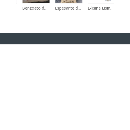
Fosfato monocálcico (MCP) de alta calidad, fabricante/venta directa de fábrica, la mejor calidad
Benzoato de sodio de grado alimenticio Polvo de benzoato de sodio 532-32-1 CAS 532-32-1
Espesante de grado alimenticio CMC Carboximetilcelulosa sódica en polvo CAS No. 9004-32-4
L-lisina Lisina grado alimenticio Aves de corral Bolsa de 25 kg HCL 98,5 % Nº CAS 657-27-2
SOBRE NOSOTROS
Sunway Group es una empresa integral del grupo dedicada
a la fabricación, I + D y ventas de agroquímicos, aditivos
alimentarios, aditivos para piensos, productos químicos de
tratamiento de agua, alimentos para mascotas, etc.
CATEGORIA DE PRODUCTO
Navegación rápida
CONTÁCTENOS