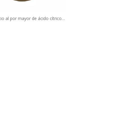
o al por mayor de ácido cítrico
erto encapsulado regulador de
idez de calidad alimentaria