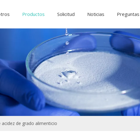
otros
Productos
Solicitud
Noticias
Preguntas
Ingredientes y aditivos alimentarios.
Productos químicos de tratamiento de agua
 acidez de grado alimenticio