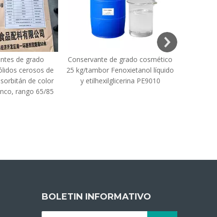
ntes de grado
Conservante de grado cosmético
Sal d
ólidos cerosos de
25 kg/tambor Fenoxietanol líquido
etilendiam
sorbitán de color
y etilhexilglicerina PE9010
EDTA 
anco, rango 65/85
BOLETIN INFORMATIVO