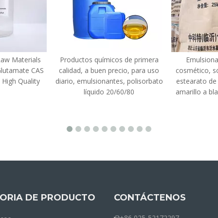
Raw Materials
Productos químicos de primera
Emulsiona
Glutamate CAS
calidad, a buen precio, para uso
cosmético, s
 High Quality
diario, emulsionantes, polisorbato
estearato de 
líquido 20/60/80
amarillo a bl
ORIA DE PRODUCTO
CONTÁCTENOS
+86 025-52172297